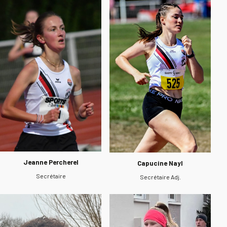
Jeanne Percherel
Capucine Nayl
Secrétaire
Secrétaire Adj.