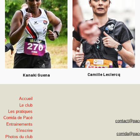
Camille Leclercq
Kanaki Guena
Accueil
Le club
Les pratiques
Corrida de Pacé
c
o
ntact@pace
Entrainements
S'inscrire
corrida@pac
Photos du club