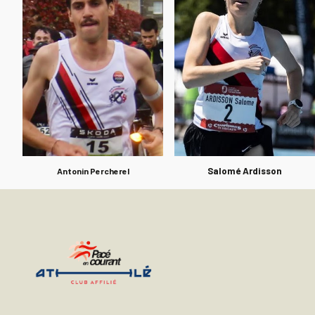
Salomé Ardisson
Antonin Percherel