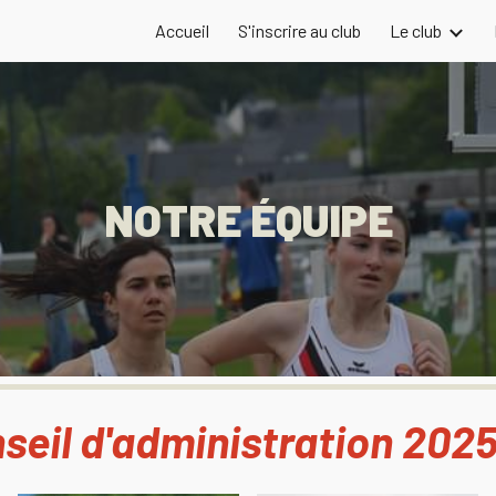
Accueil
S'inscrire au club
Le club
ip to main content
Skip to navigat
N
OTRE
ÉQUIPE
seil d'administration 202